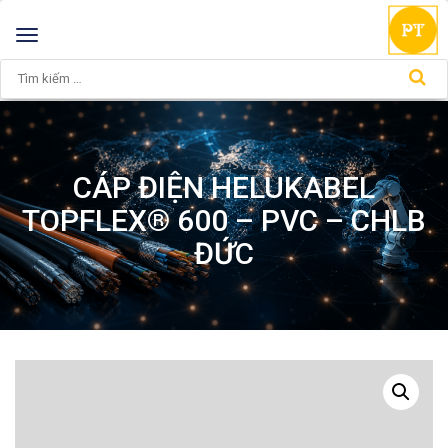
Toggle
navigation
CÁP ĐIỆN HELUKABEL
TOPFLEX® 600 – PVC – CHLB
ĐỨC