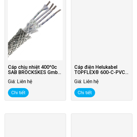
Cáp chịu nhiệt 400^0c
Cáp điện Helukabel
SAB BRÖCKSKES GmbH
TOPFLEX® 600-C-PVC
& Co. KG – Đức
0.6/1KV – CHLB Đức
Giá: Liên hệ
Giá: Liên hệ
Chi tiết
Chi tiết