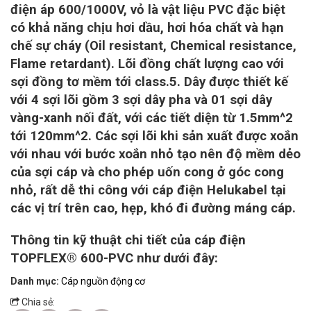
điện áp 600/1000V, vỏ là vật liệu PVC đặc biệt
có khả năng chịu hơi dầu, hơi hóa chất và hạn
chế sự cháy (Oil resistant, Chemical resistance,
Flame retardant). Lõi đồng chất lượng cao với
sợi đồng tơ mềm tới class.5. Dây được thiết kế
với 4 sợi lõi gồm 3 sợi dây pha và 01 sợi dây
vàng-xanh nối đất, với các tiết diện từ 1.5mm^2
tới 120mm^2. Các sợi lõi khi sản xuất được xoắn
với nhau với bước xoắn nhỏ tạo nên độ mềm dẻo
của sợi cáp và cho phép uốn cong ở góc cong
nhỏ, rất dễ thi công với cáp điện Helukabel tại
các vị trí trên cao, hẹp, khó đi đường máng cáp.
Thông tin kỹ thuật chi tiết của cáp điện
TOPFLEX® 600-PVC như dưới đây:
Danh mục:
Cáp nguồn động cơ
Chia sẻ: