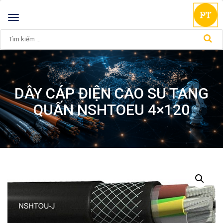
Toggle
navigation
DÂY CÁP ĐIỆN CAO SU TANG
QUẤN NSHTOEU 4×120