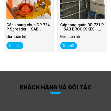
Cáp khung chụp DR 724
Cáp tang quấn DR 721 P
P Spreader – SAB
– SAB BRÖCKSKES –
BRÖCKSKES – Đức
Đức
Giá: Liên hệ
Giá: Liên hệ
Chi tiết
Chi tiết
KHÁCH HÀNG VÀ ĐỐI TÁC