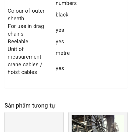
numbers
Colour of outer
black
sheath
For use in drag
yes
chains
Reelable
yes
Unit of
metre
measurement
crane cables /
yes
hoist cables
Sản phẩm tương tự