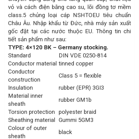
vỏ và cách điện bằng cao su, lõi đồng tơ mềm
class.5 chủng loại cáp NSHTOEU tiêu chuẩn
Châu Âu. Nhập khẩu từ Đức, nhà máy sản xuất
gốc đặt tại các nước thuộc EU. Thông tin chi
tiết sản phẩm như sau:
TYPE: 4×120 BK – Germany stocking.
Standard
DIN VDE 0250-814
Conductor material
tinned copper
Conductor
Class 5 = flexible
construction
Insulation
rubber (EPR) 3GI3
Material inner
rubber GM1b
sheath
Torsion protection
polyester braid
Sheathing material
Gummi 5GM3
Colour of outer
black
sheath