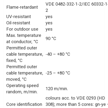
VDE 0482-332-1-2/IEC 60332-1
Flame-retardant
2
UV-resistant
yes
Oil-resistant
yes
For outdoor use
yes
Max. temperature
90 °C
at conductor, °C
Permitted outer
cable temperature,
-40 – +80 °C
fixed, °C
Permitted outer
cable temperature,
-25 – +80 °C
moved, °C
Operating speed
120 m/min.
random, m/min.
colours acc. to VDE 0293 (HD
Core identification
308); more than 5 cores: gn-ye 