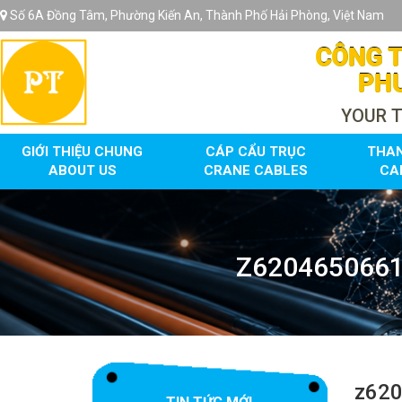
Số 6A Đồng Tâm, Phường Kiến An, Thành Phố Hải Phòng, Việt Nam
CÔNG T
PHU
YOUR 
GIỚI THIỆU CHUNG
CÁP CẨU TRỤC
THA
ABOUT US
CRANE CABLES
CA
Z620465066
z62