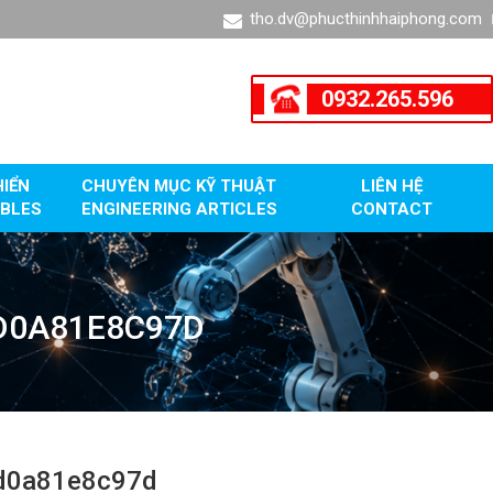
tho.dv@phucthinhhaiphong.com
0932.265.596
HIỂN
CHUYÊN MỤC KỸ THUẬT
LIÊN HỆ
BLES
ENGINEERING ARTICLES
CONTACT
D0A81E8C97D
d0a81e8c97d