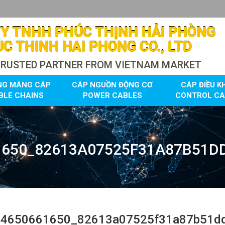
Y TNHH PHÚC THỊNH HẢI PHÒNG
C THINH HAI PHONG CO., LTD
TRUSTED PARTNER FROM VIETNAM MARKET
NG MÁNG CÁP
CÁP NGUỒN ĐỘNG CƠ
CÁP ĐIỀU K
BLE CHAINS
POWER CABLES
CONTROL CA
1650_82613A07525F31A87B51D
04650661650_82613a07525f31a87b51d